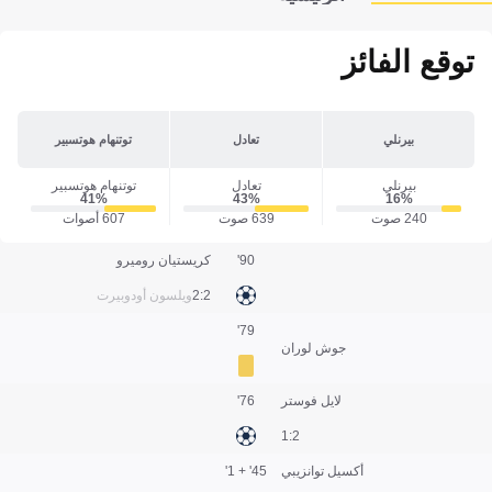
توقع الفائز
بيرنلي
تعادل
توتنهام هوتسبير
بيرنلي
تعادل
توتنهام هوتسبير
41‎%‎
43‎%‎
16‎%‎
240 صوت
639 صوت
607 أصوات
90'
كريستيان روميرو
2:2
ويلسون أودوبيرت
79'
جوش لوران
لايل فوستر
76'
2:1
أكسيل توانزيبي
45' + 1'