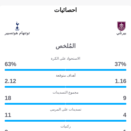
احصائيات
بيرنلي
توتنهام هوتسبير
المُلخص
الاستحواذ على الكرة
63‎%‎
37‎%‎
أهداف متوقعة
2.12
1.16
مجموع التسديدات
18
9
تسديدات على المرمى
11
4
ركنيات