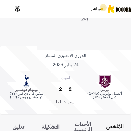
مباشر
إعلان
الدوري الإنجليزي الممتاز
24 يناير 2026
انتهت
2
2
بيرنلي
توتنهام هوتسبير
أكسيل توانزيبي (45'+1')
ميكي فان دي فين (38')
لايل فوستر (76')
كريستيان روميرو (90')
استراحة
1-1
الأحداث
المُلخص
التشكيلة
تعليق
الرئيسية