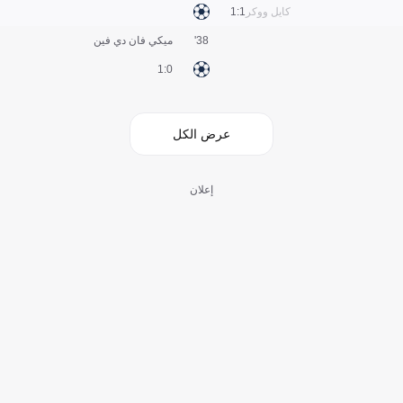
كايل ووكر
1:1
38'
ميكي فان دي فين
0:1
عرض الكل
إعلان