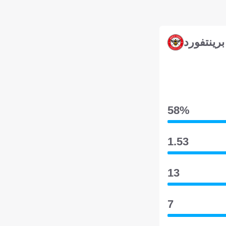
برينتفورد
58‎%‎
1.53
13
7