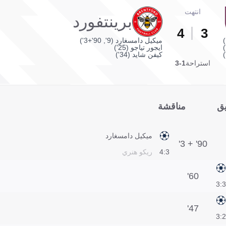
انتهت
برينتفورد
4
3
ميكيل دامسغارد (9', 90'+3')
ايجور تياجو (25')
كيفن شايد (34')
استراحة
1-3
يق
مناقشة
ميكيل دامسغارد
90' + 3'
3:4
ريكو هنري
60'
3:3
47'
2:3