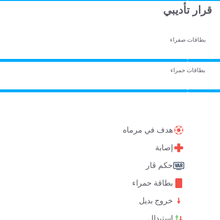
قرار تأديبي
بطاقات صفراء
بطاقات حمراء
هدف في مرماه
إصابة
حكم ڤار
بطاقة حمراء
خروج بديل
استبدال