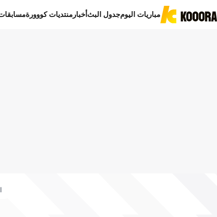
مباريات اليوم
جدول البث
أخبار
منتديات كووورة
مسابقات
ا