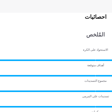
احصائيات
المُلخص
الاستحواذ على الكرة
أهداف متوقعة
مجموع التسديدات
تسديدات على المرمى
ركنيات