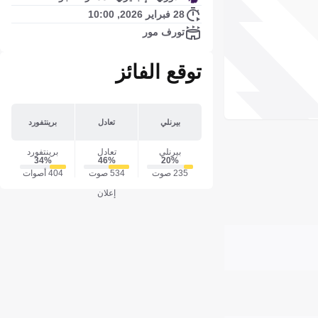
28 فبراير 2026, 10:00
تورف مور
توقع الفائز
بيرنلي
تعادل
برينتفورد
بيرنلي
تعادل
برينتفورد
34‎%‎
46‎%‎
20‎%‎
235 صوت
534 صوت
404 أصوات
إعلان