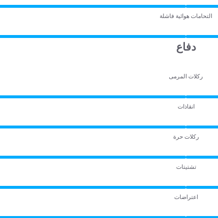
التحامات هوائية فاشلة
دفاع
ركلات المرمى
انقاذات
ركلات حرة
تشتيتات
اعتراضات