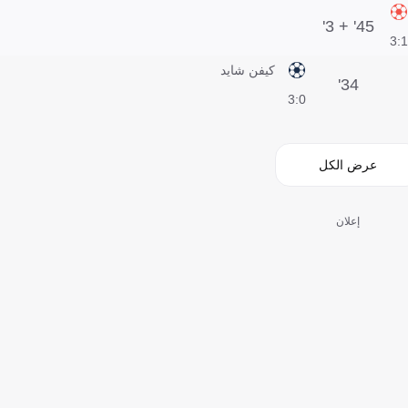
45' + 3'
1:3
كيفن شايد
34'
0:3
عرض الكل
إعلان