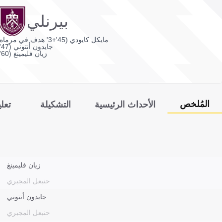
بيرنلي
مايكل كايودي (45'+3' هدف في مرماه)
جايدون أنتوني (47')
زيان فليمينغ (60')
المُلخص
الأحداث الرئيسية
التشكيلة
تعل
زيان فليمينغ
حنبعل المجبري
جايدون أنتوني
حنبعل المجبري