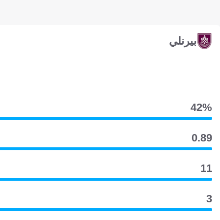
بيرنلي
42‎%‎
0.89
11
3