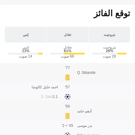
توقع الفائز
بتروجيت
تعادل
إنبي
بتروجيت
تعادل
إنبي
13‎%‎
61‎%‎
26‎%‎
28 صوت
66 صوت
14 صوت
77'
Q. Sibande
57'
احمد خليل كالوشا
S. Said
1:1
56'
أدهم حامد
بدر موسى
45' + 2'