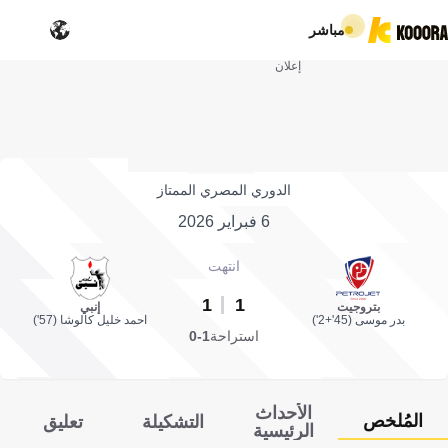
مباشر
إعلان
الدوري المصري الممتاز
6 فبراير 2026
انتهت
1
1
بتروجيت
إنبي
بدر موسى (45'+2')
احمد خليل كالوشا (57')
استراحة
1-0
الأحداث
المُلخص
التشكيلة
تعليق
الرئيسية