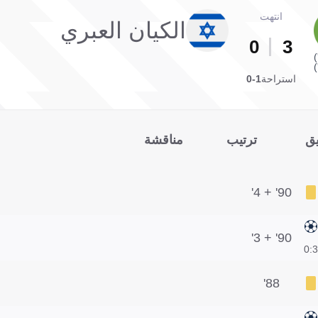
انتهت
الكيان العبري
0
3
استراحة
1-0
يق
ترتيب
مناقشة
90' + 4'
90' + 3'
3:0
88'