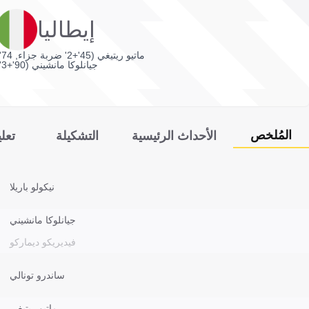
إيطاليا
ماتيو ريتيغي (45'+2' ضربة جزاء, 74')
جيانلوكا مانشيني (90'+3')
المُلخص
الأحداث الرئيسية
التشكيلة
تعل
نيكولو باريلا
جيانلوكا مانشيني
فيديريكو ديماركو
ساندرو تونالي
ماتيو ريتيغي