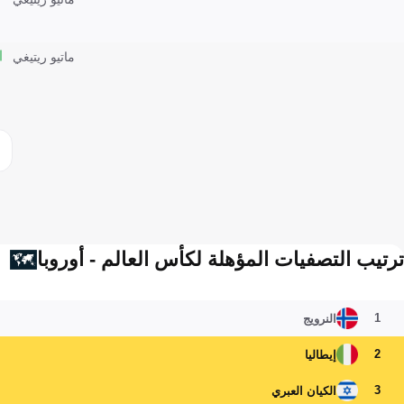
ماتيو ريتيغي
ترتيب التصفيات المؤهلة لكأس العالم - أوروبا
1
النرويج
2
إيطاليا
3
الكيان العبري