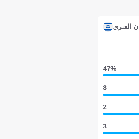
ان العبري
47‎%‎
8
2
3