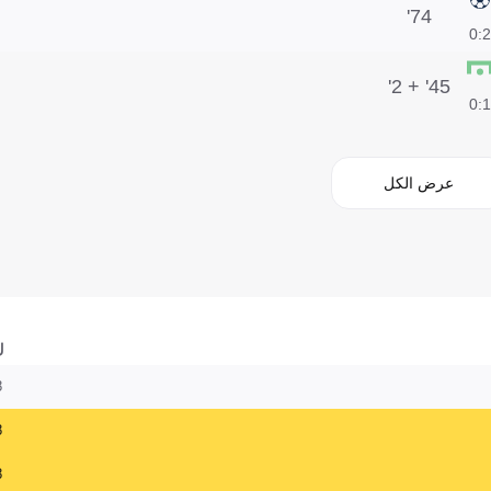
74'
2:0
45' + 2'
1:0
عرض الكل
ل
8
8
8