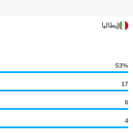
إيطاليا
53‎%‎
17
6
4