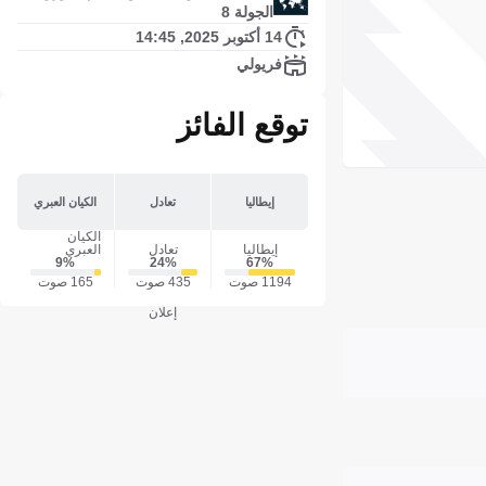
الجولة 8
14 أكتوبر 2025, 14:45
فريولي
توقع الفائز
إيطاليا
تعادل
الكيان العبري
الكيان
إيطاليا
تعادل
العبري
9‎%‎
24‎%‎
67‎%‎
1194 صوت
435 صوت
165 صوت
إعلان