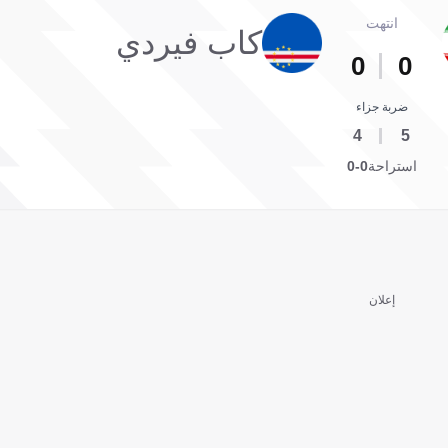
انتهت
كاب فيردي
0
0
ضربة جزاء
4
5
استراحة
0-0
إعلان