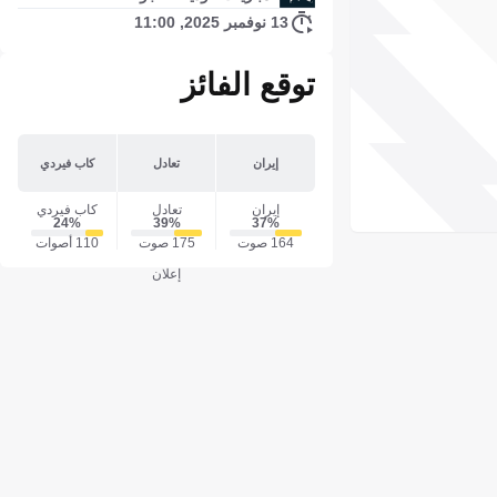
13 نوفمبر 2025, 11:00
توقع الفائز
إيران
تعادل
كاب فيردي
إيران
تعادل
كاب فيردي
24‎%‎
39‎%‎
37‎%‎
164 صوت
175 صوت
110 أصوات
إعلان