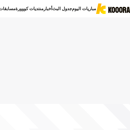
مباريات اليوم
جدول البث
أخبار
منتديات كووورة
مسابقات