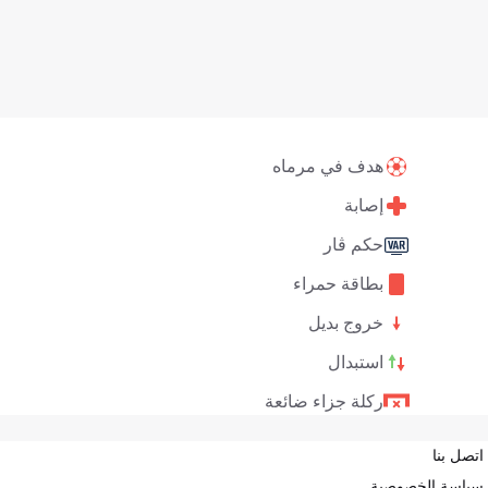
هدف في مرماه
إصابة
حكم ڤار
بطاقة حمراء
خروج بديل
استبدال
ركلة جزاء ضائعة
اتصل بنا
سياسة الخصوصية