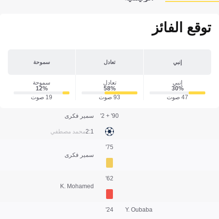
توقع الفائز
إنبي
تعادل
سموحة
إنبي
تعادل
سموحة
12‎%‎
58‎%‎
30‎%‎
47 صوت
93 صوت
19 صوت
90' + 2'
سمير فكرى
1:2
محمد مصطفي
75'
سمير فكرى
62'
K. Mohamed
24'
Y. Oubaba