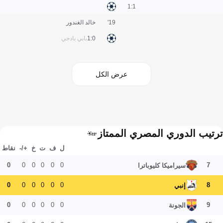
1:1
19'
خالد الغندور
0:1
بابي بادجي
عرض الكل
ترتيب الدوري المصري الممتاز
ل
ف
ت
خ
+/-
نقاط
0
0
0
0
0
0
7
سيراميكا كليوباترا
0
0
0
0
0
0
8
إنبي
0
0
0
0
0
0
9
الجونة