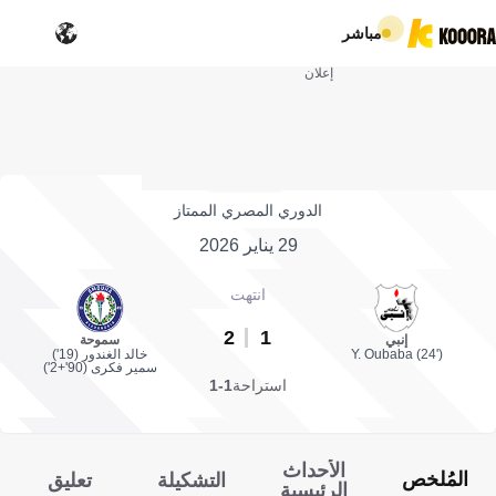
مباشر
إعلان
الدوري المصري الممتاز
29 يناير 2026
انتهت
2
1
إنبي
سموحة
Y. Oubaba (24')
خالد الغندور (19')
سمير فكرى (90'+2')
استراحة
1-1
الأحداث
المُلخص
التشكيلة
تعليق
الرئيسية