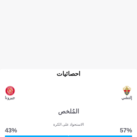
احصائيات
إلتشي
جيرونا
المُلخص
الاستحواذ على الكرة
43‎%‎
57‎%‎