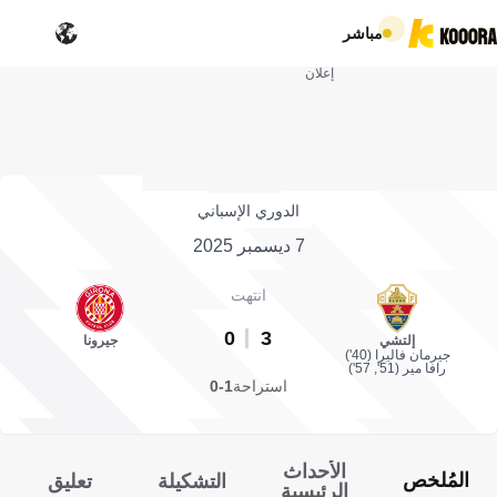
مباشر
إعلان
الدوري الإسباني
7 ديسمبر 2025
انتهت
0
3
إلتشي
جيرونا
جيرمان فاليرا (40')
رافا مير (51', 57')
استراحة
1-0
الأحداث
المُلخص
التشكيلة
تعليق
الرئيسية