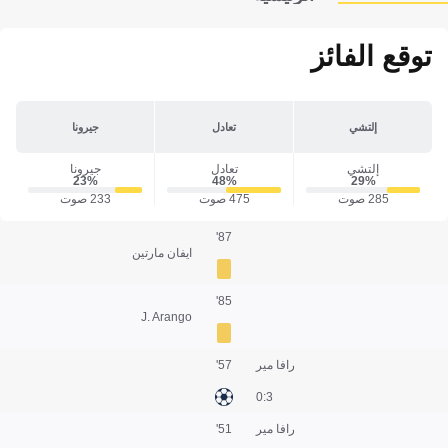
توقع الفائز
إلتشي
تعادل
جيرونا
إلتشي
تعادل
جيرونا
23‎%‎
48‎%‎
29‎%‎
285 صوت
475 صوت
233 صوت
87'
ايفان مارتين
85'
J. Arango
رافا مير
57'
3:0
رافا مير
51'