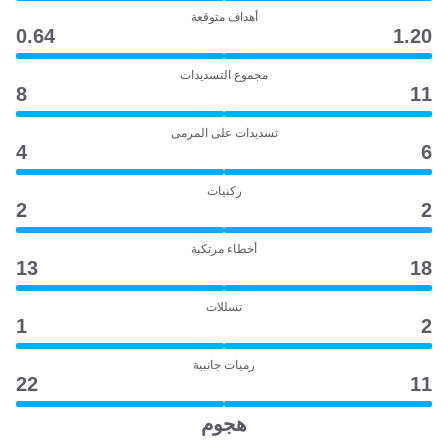
أهداف متوقعة
0.64
1.20
مجموع التسديدات
8
11
تسديدات على المرمى
4
6
ركنيات
2
2
أخطاء مرتكبة
13
18
تسللات
1
2
رميات جانبية
22
11
هجوم