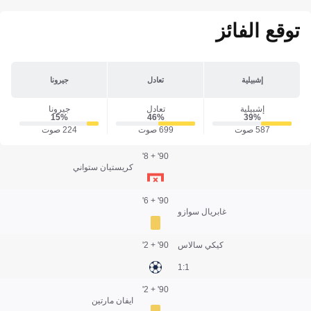
توقع الفائز
إشبيلية
تعادل
جيرونا
إشبيلية
تعادل
جيرونا
15‎%‎
46‎%‎
39‎%‎
587 صوت
699 صوت
224 صوت
90' + 8'
كريستيان ستواني
90' + 6'
غابريال سوازو
كيكي سالاس
90' + 2'
1:1
90' + 2'
ايفان مارتين