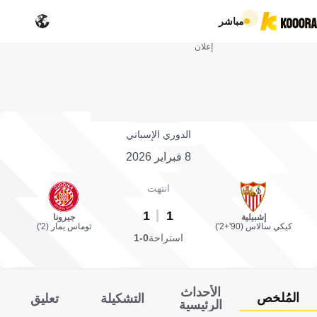
مباشر
إعلان
الدوري الإسباني
8 فبراير 2026
انتهت
1
1
إشبيلية
جيرونا
كيكي سالاس (90'+2')
ثوماس يمار (2')
استراحة
0-1
الأحداث
المُلخص
التشكيلة
تعليق
الرئيسية