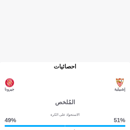
احصائيات
إشبيلية
جيرونا
المُلخص
الاستحواذ على الكرة
49‎%‎
51‎%‎