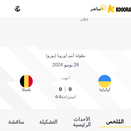
مباشر
إعلان
بطولة أمم أوروبا (يورو)
26 يونيو 2024
انتهت
0
0
أوكرانيا
بلجيكا
استراحة
0-0
الأحداث
المُلخص
التشكيلة
مناقشة
الرئيسية