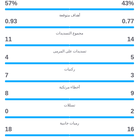
57‎%‎
43‎%‎
أهداف متوقعة
0.93
0.77
مجموع التسديدات
11
14
تسديدات على المرمى
4
5
ركنيات
7
3
أخطاء مرتكبة
8
9
تسللات
0
2
رميات جانبية
18
16