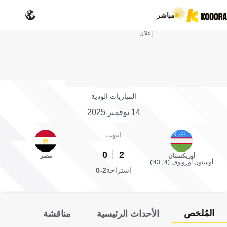
مباشر
إعلان
المباريات الودية
14 نوفمبر 2025
انتهت
0
2
أوزبكستان
مصر
أوستون أورونوف (4', 43')
استراحة
2-0
المُلخص
الأحداث الرئيسية
مناقشة