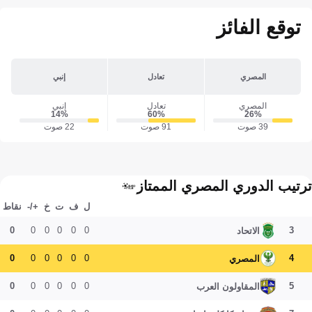
توقع الفائز
المصري
تعادل
إنبي
المصري
تعادل
إنبي
14‎%‎
60‎%‎
26‎%‎
39 صوت
91 صوت
22 صوت
ترتيب الدوري المصري الممتاز
ل
ف
ت
خ
+/-
نقاط
0
0
0
0
0
0
3
الاتحاد
0
0
0
0
0
0
4
المصري
0
0
0
0
0
0
5
المقاولون العرب