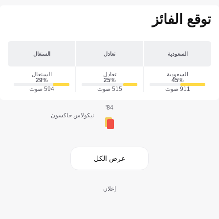
توقع الفائز
السعودية
تعادل
السنغال
السعودية
تعادل
السنغال
29‎%‎
25‎%‎
45‎%‎
911 صوت
515 صوت
594 صوت
84'
نيكولاس جاكسون
عرض الكل
إعلان