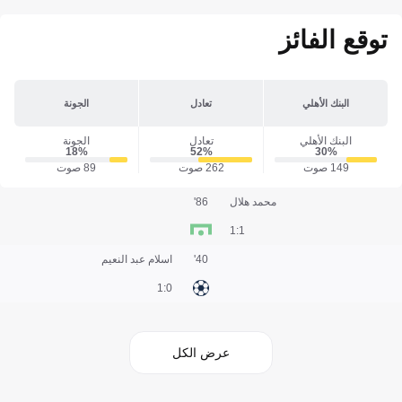
توقع الفائز
البنك الأهلي
تعادل
الجونة
البنك الأهلي
تعادل
الجونة
18‎%‎
52‎%‎
30‎%‎
149 صوت
262 صوت
89 صوت
محمد هلال
86'
1:1
40'
اسلام عبد النعيم
0:1
عرض الكل