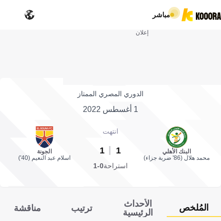
مباشر
إعلان
الدوري المصري الممتاز
1 أغسطس 2022
انتهت
1
1
البنك الأهلي
الجونة
محمد هلال (86' ضربة جزاء)
اسلام عبد النعيم (40')
استراحة
0-1
الأحداث
المُلخص
ترتيب
مناقشة
الرئيسية