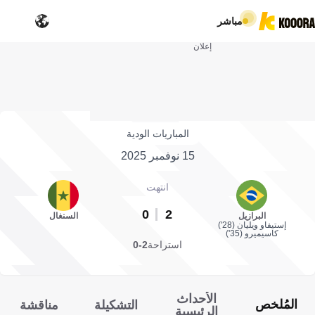
مباشر
إعلان
المباريات الودية
15 نوفمبر 2025
انتهت
0
2
البرازيل
السنغال
إستيفاو ويليان (28')
كاسيميرو (35')
استراحة
2-0
الأحداث
المُلخص
التشكيلة
مناقشة
الرئيسية