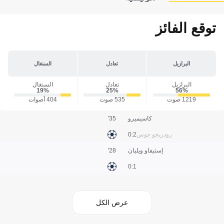
توقع الفائز
البرازيل
تعادل
السنغال
البرازيل
تعادل
السنغال
19‎%‎
25‎%‎
56‎%‎
1219 صوت
535 صوت
404 أصوات
كاسيميرو
35'
رودريجو جوس
2:0
إستيفاو ويليان
28'
1:0
عرض الكل