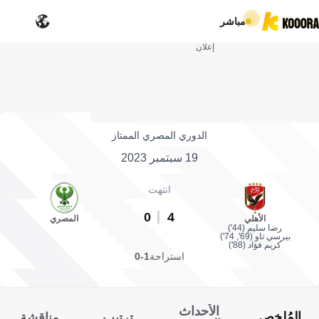
مباشر
إعلان
الدوري المصري الممتاز
19 سبتمبر 2023
انتهت
0
4
الأهلي
المصري
رضا سليم (44')
بيرسي تاو (69', 74')
كريم فؤاد (88')
استراحة
1-0
الأحداث
المُلخص
ترتيب
مناقشة