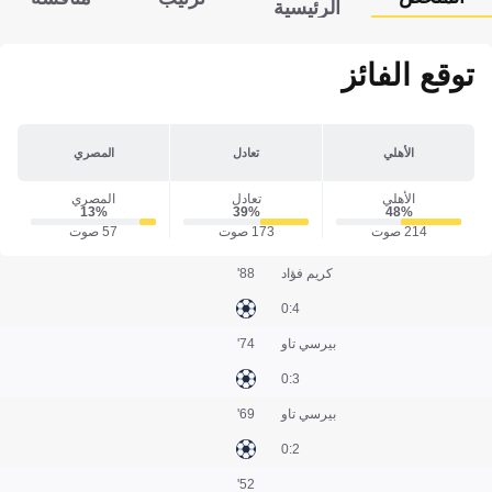
الرئيسية
توقع الفائز
الأهلي
تعادل
المصري
الأهلي
تعادل
المصري
13‎%‎
39‎%‎
48‎%‎
214 صوت
173 صوت
57 صوت
كريم فؤاد
88'
4:0
بيرسي تاو
74'
3:0
بيرسي تاو
69'
2:0
52'