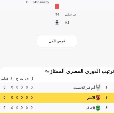
B. El Mohamady
رضا سليم
44'
1:0
عرض الكل
ترتيب الدوري المصري الممتاز
ل
ف
ت
خ
+/-
نقاط
0
0
0
0
0
0
1
أبو قير للأسمدة
0
0
0
0
0
0
2
الأهلي
0
0
0
0
0
0
3
الاتحاد