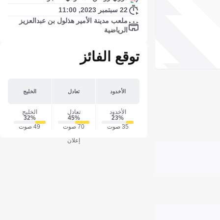
22 سبتمبر 2023, 11:00
ملعب مدينة الأمير هذلول بن عبدالعزيز
الرياضية
توقع الفائز
الأخدود
تعادل
الخليج
الأخدود
تعادل
الخليج
32‎%‎
45‎%‎
23‎%‎
35 صوت
70 صوت
49 صوت
إعلان