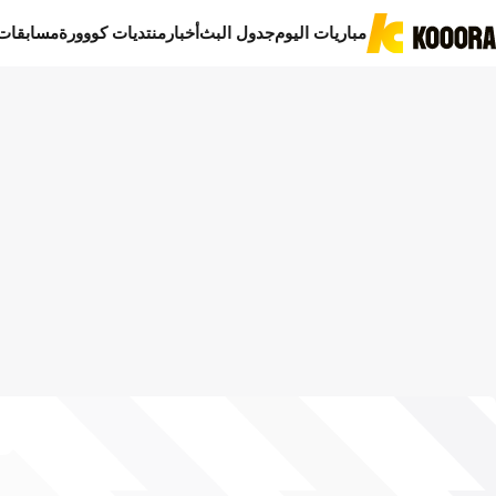
مباريات اليوم
جدول البث
أخبار
منتديات كووورة
مسابقات