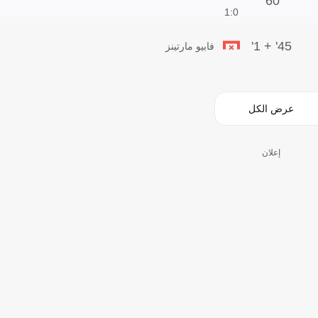
60'
0:1
45' + 1'
فابيو مارتينز
عرض الكل
إعلان