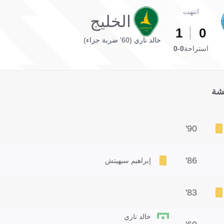
انتهت
الخليج
1
0
خالد ناري (60' ضربة جزاء)
استراحة
0-0
شة
90'
86'
إبراهيم سيهيتش
83'
خالد ناري