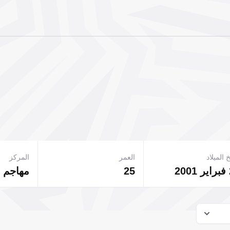
 الميلاد
العمر
المركز
2
25
مهاجم