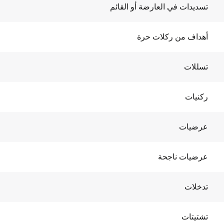
تسديدات في العارضة أو القائم
أهداف من ركلات حرة
تسللات
ركنيات
عرضيات
عرضيات ناجحة
تدخلات
تشتيتات