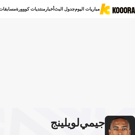
مباريات اليوم
جدول البث
أخبار
منتديات كووورة
مسابقات
جيمي
لويلينج