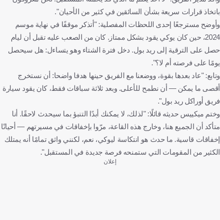
باتخاذ قرارات سريعة بشأن السائقين في كثير من الأحيان".
وأوضح مسترجعًا إحدى اللحظات المفصلية: "أتذكر موقفًا في نهاية موسم
2024، حين كان يوكي يقود بشكل ممتاز. كان من الصعب عليه تقبل أن ليام
حصل على الترقية إلى ريد بول. دخل فترة الشتاء وهو يتساءل: هل سيحصل
يومًا على فرصته أم لا؟".
وتابع: "عاد بعدها بقوة، ووضعنا مع الفريق حينها هدفا واضحا: أن نستخرج
أقصى ما يمكن — أن نطمح للأعلى. وبعد ثلاثة سباقات فقط، كان يقود سيارة
فريق أوراكل ريد بول".
وختم ميكييس حديثه قائلًا: "لذلك، لا يمكنك أبدًا التنبؤ بما سيحدث لاحقًا. أنا
متأكد أن الجميع هنا، وخارج هذه القاعة، مرّوا بإخفاقات في مسيرتهم — أحيانًا
إخفاقات قاسية. ما حدث هو انتكاسة ليوكي، نعم، لكنني واثق تمامًا أنه يمتلك
الكثير من المقومات التي ستمنحه فرصة جديدة في المستقبل".
إعلان