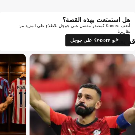
هل استمتعت بهذه القصة؟
أضف Kooora كمصدر مفضل على جوجل للاطلاع على المزيد من
تقاريرنا
قد يعجبك أيضاً
تابع Kooora على جوجل