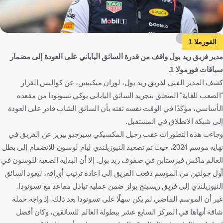
Getty Images
الفورملا 1
مدير فريق ريد بول واقف من قدرة السائق الياباني على العودة إلى مضمار
سباقات فورمولا 1.
كشف المدير الفني لفريق ريد بول، لوران ميكييس، عن كواليس القرار
"الصعب للغاية" المتعلق بتجريد السائق الياباني يوكي تسونودا من مقعده
الأساسي، مؤكدًا في الوقت نفسه ثقته بأن السائق الشاب قادر على العودة
إلى شبكة الانطلاق في المستقبل.
وجاءت هذه التطورات عقب رحيل المكسيكي سيرجيو بيريز عن الفريق في
نهاية موسم 2024، حيث تم تصعيد النيوزيلندي ليام لوسون للانضمام إلى بطل
العالم ماكس فيرستابن في صفوف ريد بول. إلا أن البداية الصعبة للوسون في
أول جولتين من الموسم دفعت الفريق إلى إعادة ترتيب أوراقه، ليعود السائق
النيوزيلندي إلى فريق ريسينج بولز ضمن عملية تبادل مقاعد مع تسونودا.
غير أن الموسم الماضي لم يكن سهلًا على تسونودا بعد ذلك، إذ واجه حملة
شاقة أنهاها في المركز السابع عشر ببطولة العالم للسائقين، وكان أفضل