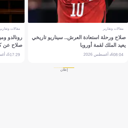
مقالات وتقارير
مقالات وتقارير
صلاح ورحلة استعادة العرش.. سيناريو تاريخي
رونالدو وم
يعيد الملك لقمة أوروبا
صلاح عن ك
6 أغسطس 2026
5 أغسطس 2026
17:29
08:04
إعلان