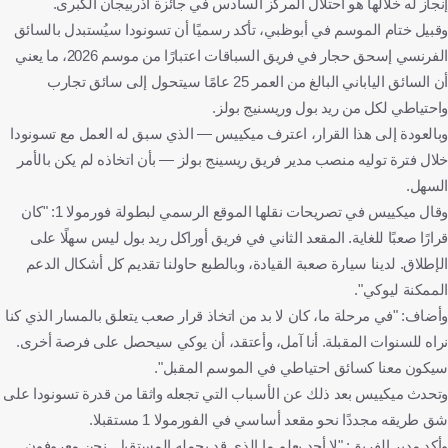
إنجاز له خلالها هو احتلال المركز السادس في جائزة أذربيجان الكبرى.
وقبيل ختام الموسم في أبوظبي، تأكد رسميًا أن تسونودا سيُستبدل بالسائق
الفرنسي إسحق حجار في فريق السباقات اعتبارًا من موسم 2026، ما يعني
أن السائق الياباني البالغ من العمر 25 عامًا سيتحول إلى سائق تجارب
واحتياطي لكل من ريد بول وريسنيج بولز.
وبالعودة إلى هذا القرار، اعترف ميكييس — الذي سبق له العمل مع تسونودا
خلال فترة توليه منصب مدير فريق ريسينج بولز — بأن اتخاذه لم يكن بالأمر
السهل.
وقال ميكييس في تصريحات نقلها الموقع الرسمي لبطولة فورمولا 1: "كان
قرارًا صعبًا للغاية. المقعد الثاني في فريق أوراكل ريد بول ليس سهلًا على
الإطلاق. لدينا سيارة صعبة القيادة، وبالطبع حاولنا تقديم كل أشكال الدعم
الممكنة ليوكي".
وأضاف: "في مرحلة ما، كان لا بد من اتخاذ قرار صعب يتعلق بالمسار الذي كنا
نراه للسنوات المقبلة. أنا آمل، وأعتقد، أن يوكي سيحصل على فرصة أخرى.
سيكون معنا كسائق احتياطي في الموسم المقبل".
وتحدث ميكييس بعد ذلك عن الأسباب التي تجعله واثقا من قدرة تسونودا على
شق طريقه مجددًا نحو مقعد أساسي في الفورمولا 1 مستقبلا.
وأكد مدير الفريق: "لا أحد يعلم ما الذي قد يحمله المستقبل. نحن معروفون