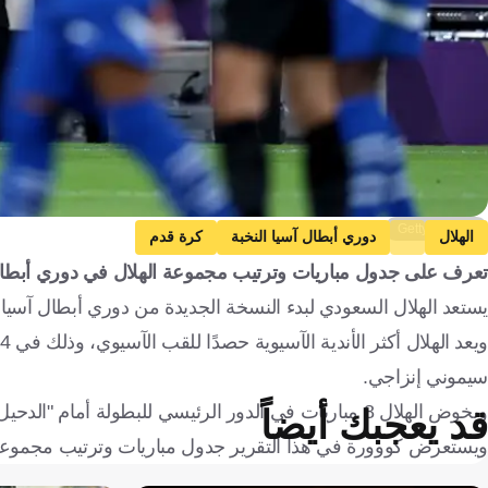
Getty Images
الهلال
دوري أبطال آسيا النخبة
كرة قدم
تعرف على جدول مباريات وترتيب مجموعة الهلال في دوري أبطال آسيا للنخب
يستعد الهلال السعودي لبدء النسخة الجديدة من دوري أبطال آسيا للنخبة 2025-2026، على أمل إضافة لقب جديد إلى سجل ألق
سيموني إنزاجي.
ويخوض الهلال 8 مباريات في الدور الرئيسي للبطولة أمام "الدحيل وناساف والسد والغرافة والشرطة والشارقة وشباب الأهلي والوحدة".
قد يعجبك أيضاً
ويستعرض كووورة في هذا التقرير جدول مباريات وترتيب مجموعة الهلال 