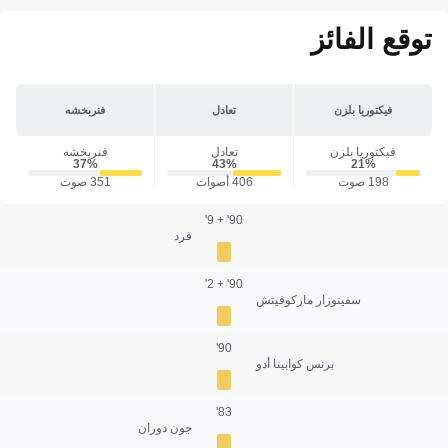
توقع الفائز
فيكتوريا بلزن
تعادل
فنربخشه
فيكتوريا بلزن
تعادل
فنربخشه
37‎%‎
43‎%‎
21‎%‎
198 صوت
406 أصوات
351 صوت
90' + 9'
فرد
90' + 2'
سفيتوزار ماركوفيتش
90'
برنس كوابينا أدو
83'
جون دوران