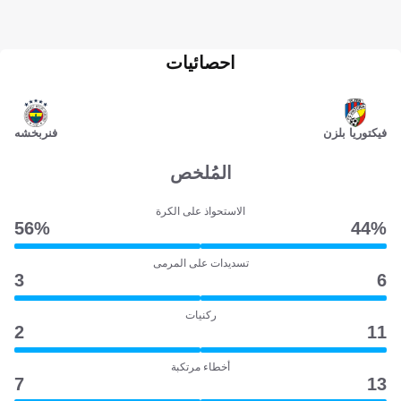
احصائيات
فيكتوريا بلزن
فنربخشه
المُلخص
الاستحواذ على الكرة
56‎%‎
44‎%‎
تسديدات على المرمى
3
6
ركنيات
2
11
أخطاء مرتكبة
7
13