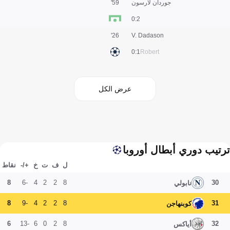
جوردان لارسون
59'
2:0
26'
V. Dadason
1:0
Robert
عرض الكل
ترتيب دوري أبطال أوروبا
ل
ف
ت
خ
+/-
نقاط
8
-6
4
2
2
8
30
نابولي
8
-9
4
2
2
8
31
كوبنهاجن
6
-13
6
0
2
8
32
أياكس