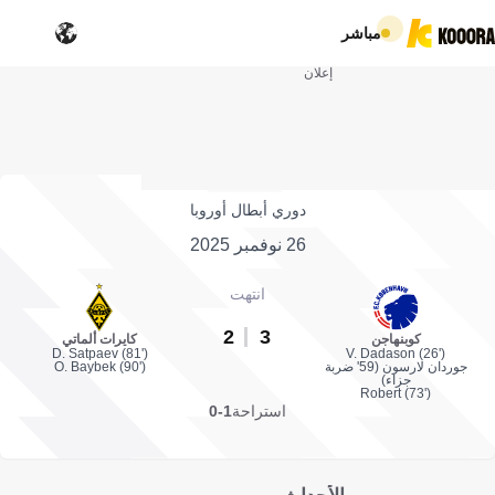
مباشر
إعلان
دوري أبطال أوروبا
26 نوفمبر 2025
انتهت
2
3
كوبنهاجن
كايرات ألماتي
D. Satpaev (81')
V. Dadason (26')
جوردان لارسون (59' ضربة
O. Baybek (90')
جزاء)
Robert (73')
استراحة
1-0