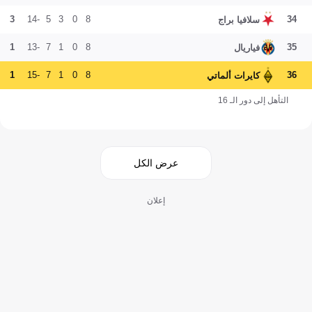
3
-14
5
3
0
8
34
سلافيا براج
1
-13
7
1
0
8
35
فياريال
1
-15
7
1
0
8
36
كايرات ألماتي
التأهل إلى دور الـ 16
عرض الكل
إعلان