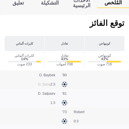
الأحداث
المُلخص
التشكيلة
تعليق
الرئيسية
توقع الفائز
كوبنهاجن
تعادل
كايرات ألماتي
كوبنهاجن
تعادل
كايرات ألماتي
14‎%‎
43‎%‎
43‎%‎
716 صوت
708 أصوات
233 صوت
O. Baybek
90'
G. Zaria
3:2
D. Satpaev
81'
3:1
73'
Robert
3:0