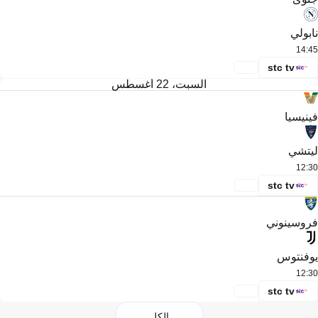
نابولي
14:45
stc tv
السبت، 22 أغسطس
فينيسيا
ليتشي
12:30
stc tv
فروسينوني
يوفنتوس
12:30
stc tv
الكل