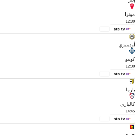
مونزا
12:30
stc tv
أودينيزي
كومو
12:30
stc tv
بارما
كالياري
14:45
stc tv
جنوى